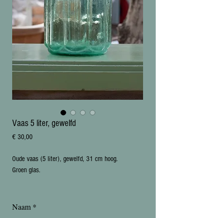
Vaas 5 liter, gewelfd
Prijs
€ 30,00
Oude vaas (5 liter), gewelfd, 31 cm hoog. 

Groen glas.