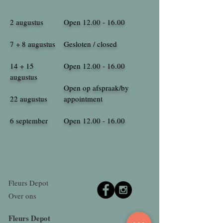
2 augustus
Open
12.00 - 16.00
7 + 8 augustus
Gesloten / closed
14 + 15
Open
12.00 - 16.00
augustus
Open op afspraak/by
22 augustus
appointment
6 september
Open
12.00 - 16.00
Fleurs Depot
Over ons
Fleurs Depot