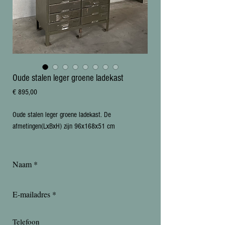
Oude stalen leger groene ladekast
Prijs
€ 895,00
Oude stalen leger groene ladekast. De 
afmetingen(LxBxH) zijn 96x168x51 cm