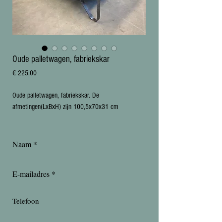
Oude palletwagen, fabriekskar
Prijs
€ 225,00
Oude palletwagen, fabriekskar. De
afmetingen(LxBxH) zijn 100,5x70x31 cm