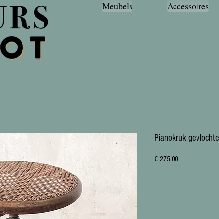
Meubels
Accessoires
Pianokruk gevlochte
Prijs
€ 275,00