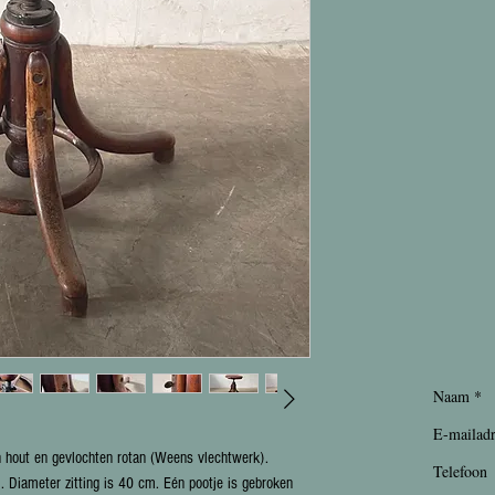
n hout en gevlochten rotan (Weens vlechtwerk).
 Diameter zitting is 40 cm. Eén pootje is gebroken