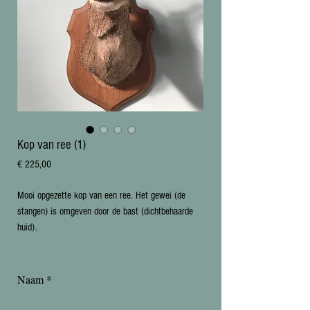
Kop van ree (1)
Prijs
€ 225,00
Mooi opgezette kop van een ree. Het gewei (de
stangen) is omgeven door de bast (dichtbehaarde
huid).