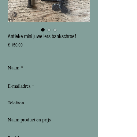
Antieke mini juweliers bankschroef
Prijs
€ 150,00