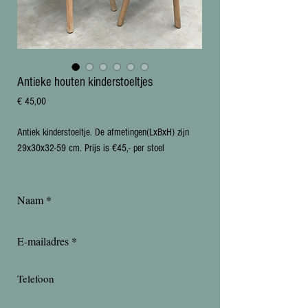
Antieke houten kinderstoeltjes
Prijs
€ 45,00
Antiek kinderstoeltje. De afmetingen(LxBxH) zijn 
29x30x32-59 cm. Prijs is €45,- per stoel 