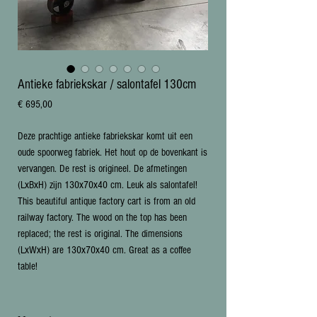
Antieke fabriekskar / salontafel 130cm
Prijs
€ 695,00
Deze prachtige antieke fabriekskar komt uit een
oude spoorweg fabriek. Het hout op de bovenkant is
vervangen. De rest is origineel. De afmetingen
(LxBxH) zijn 130x70x40 cm. Leuk als salontafel!
This beautiful antique factory cart is from an old
railway factory. The wood on the top has been
replaced; the rest is original. The dimensions
(LxWxH) are 130x70x40 cm. Great as a coffee
table!