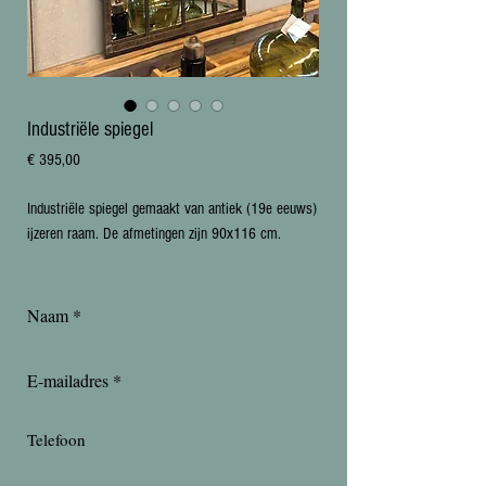
Industriële spiegel
Prijs
€ 395,00
Industriële spiegel gemaakt van antiek (19e eeuws) 
ijzeren raam. De afmetingen zijn 90x116 cm. 